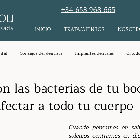
+34 653 968 665
OLI
nzada
INICIO
TRATAMIENTOS
NOSOTR
ntal
Consejos del dentista
Implantes dentales
Ortodo
tales
Salud bucodental
Encías
Endodoncia
Odon
on las bacterias de tu bo
fectar a todo tu cuerpo
tes dentales dolor
Gengivitis
Enfermedades autoinmunes
Cuando pensamos en salu
Blanqueamiento
solemos centrarnos en die