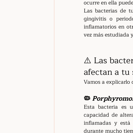
ocurre en ella puede 
Las bacterias de t
gingivitis o perio
inflamatorios en ot
vez más estudiada y
⚠️ Las bacte
afectan a tu
Vamos a explicarlo d
🦠 
Porphyromon
Esta bacteria es 
capacidad de alter
inflamadas y está
durante mucho tiemp