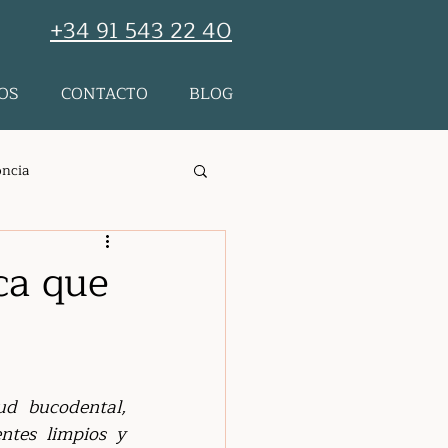
+34 91 543 22 40
OS
CONTACTO
BLOG
ncia
tología Holistica
ca que
Prevención
d bucodental, 
ntes limpios y 