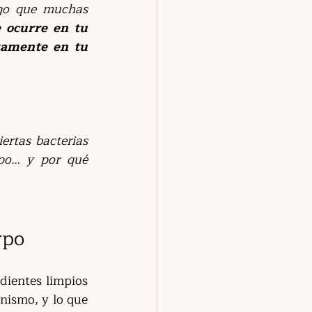
go que muchas 
 ocurre en tu 
tamente en tu 
ertas bacterias 
po… y por qué 
rpo
ientes limpios 
nismo, y lo que 