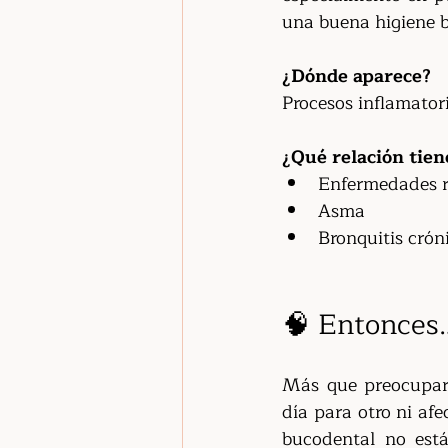
una buena higiene b
¿Dónde aparece?
Procesos inflamatori
¿Qué relación tien
Enfermedades r
Asma
Bronquitis crón
🧠 Entonces
Más que preocupart
día para otro ni af
bucodental no está