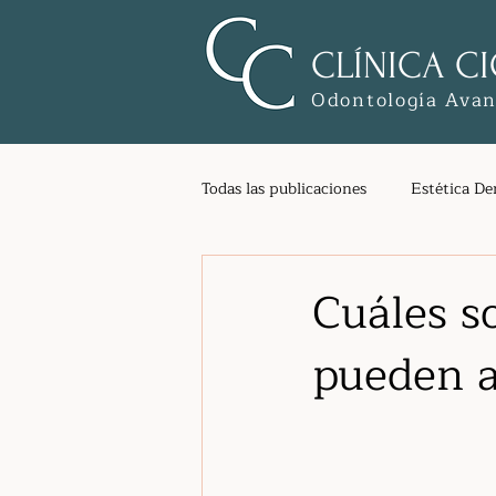
CLÍNICA CI
Odontología Ava
Todas las publicaciones
Estética De
Blanqueamiento
Carillas den
Cuáles s
pueden a
Diagnóstico Avanzado
implan
Férula de descarga
Bruxismo