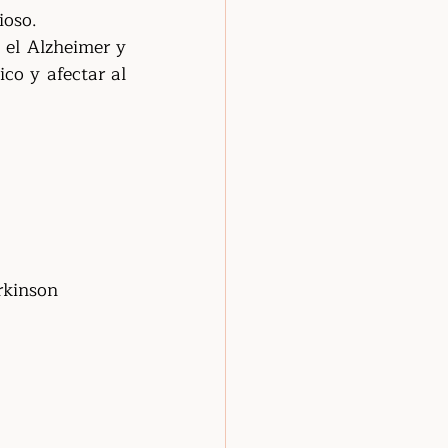
ioso.
el Alzheimer y 
co y afectar al 
rkinson