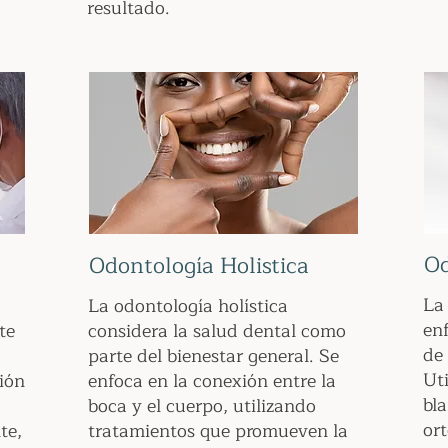
resultado.
Od
Odontología Holistica
La 
La odontología holística
en
te
considera la salud dental como
de 
parte del bienestar general. Se
Ut
ción
enfoca en la conexión entre la
bl
boca y el cuerpo, utilizando
or
te,
tratamientos que promueven la