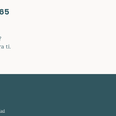
665
?
a ti.
dad