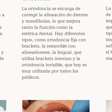
La
La ortodoncia se encarga de
de
a a
corregir la alineación de dientes
im
a
y mandíbulas, lo que mejora
qu
a
tanto la función como la
ti
ca
estética dental. Hay diferentes
ins
tipos, como ortodoncia fija con
sub
brackets, la removible con
el 
 y
alineadoreses, la lingual, que
mas
de
utiliza brackets internos y la
ortodoncia invisible, que hoy es
muy utilizada por todos los
públicos.