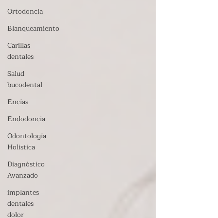
Ortodoncia
Blanqueamiento
Carillas
dentales
Salud
bucodental
Encías
Endodoncia
Odontología
Holistica
Diagnóstico
Avanzado
implantes
dentales
dolor