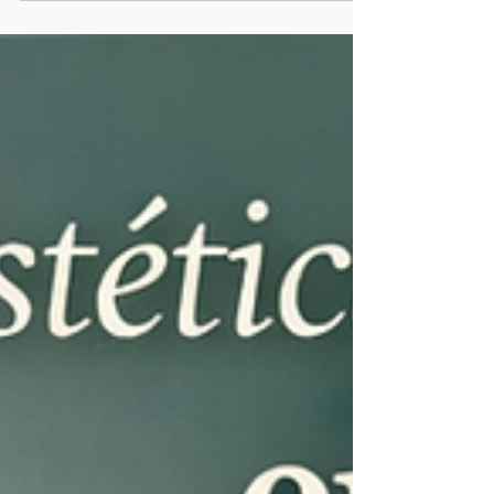
Madrid y cómo este tratamiento de estética
dental puede ayudarte a conseguir una sonrisa
más natural, armónica y luminosa. En este
artículo te explicamos el proceso paso a paso, los
tiempos aproximados, los materiales más
utilizados y los cuidados necesarios después del
tratamiento. Una guía clara y profesional para
resolver todas tus dudas sobre carillas dentales y
odontología avanzada en Moncloa Madrid.