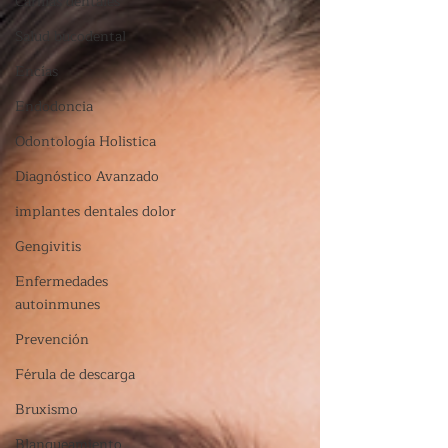
Carillas dentales
Salud bucodental
Encías
Endodoncia
Odontología Holistica
Diagnóstico Avanzado
implantes dentales dolor
Gengivitis
Enfermedades
autoinmunes
Prevención
Férula de descarga
Bruxismo
Blanqueamiento