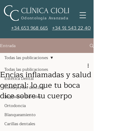
CLÍNICA CIOLI
Odontología Avanzada
+34 653 968 665
+34 91 543 22 40
Entrada
Todas las publicaciones
Todas las publicaciones
Encías inflamadas y salud
Estética Dental
general: lo que tu boca
Consejos del dentista
dice sobre tu cuerpo
Implantes dentales
Ortodoncia
Blanqueamiento
Carillas dentales