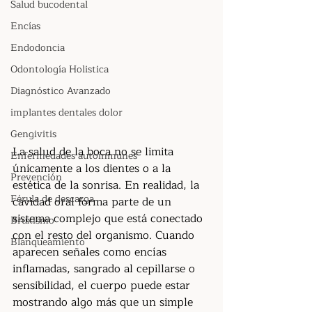
Salud bucodental
Encías
Endodoncia
Odontología Holistica
Diagnóstico Avanzado
implantes dentales dolor
Gengivitis
La salud de la boca no se limita 
Enfermedades autoinmunes
únicamente a los dientes o a la 
Prevención
estética de la sonrisa. En realidad, la 
Férula de descarga
cavidad oral forma parte de un 
sistema complejo que está conectado 
Bruxismo
con el resto del organismo. Cuando 
Blanqueamiento
aparecen señales como encías 
inflamadas, sangrado al cepillarse o 
sensibilidad, el cuerpo puede estar 
mostrando algo más que un simple 