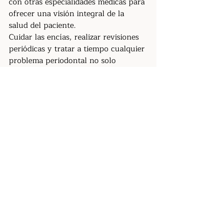
con otras especialidades médicas para 
ofrecer una visión integral de la 
salud del paciente.
Cuidar las encías, realizar revisiones 
periódicas y tratar a tiempo cualquier 
problema periodontal no solo 
protege los dientes. También puede 
contribuir al bienestar general del 
organismo.
En definitiva, escuchar lo 
que la boca nos dice puede 
ser una de las formas más 
sencillas de anticiparse a 
problemas de salud y 
mantener una buena calidad 
de vida.